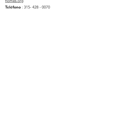
homes.org
Teléfono
:
315- 428 - 0070
Obtenga actualizaciones
mensuales
¡Inscribirse!
enlaces rápidos
Acerca de
Apoyanos