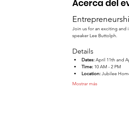
Acerca del e
Entrepreneursh
Join us for an exciting an
speaker Lee Buttolph.
Details
Dates:
 April 11th and A
Time:
 10 AM - 2 PM
Location:
 Jubilee Home
Mostrar más