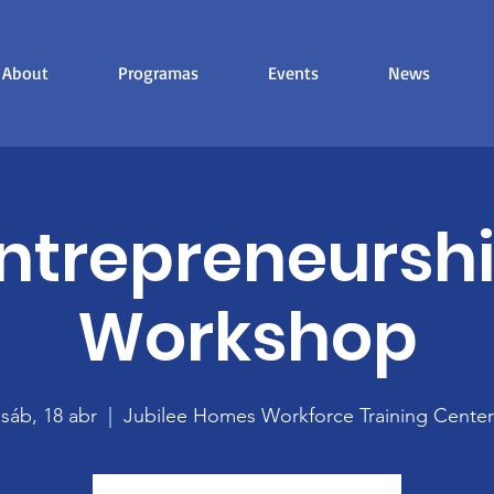
About
Programas
Events
News
ntrepreneursh
Workshop
sáb, 18 abr
  |  
Jubilee Homes Workforce Training Center