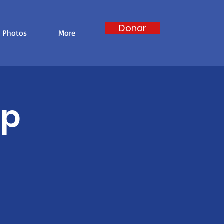
Donar
Photos
More
ip