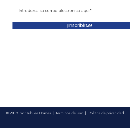
¡Inscribirse!
© 2019
por Jubilee Homes
|
Términos de Uso
|
Política de privacidad